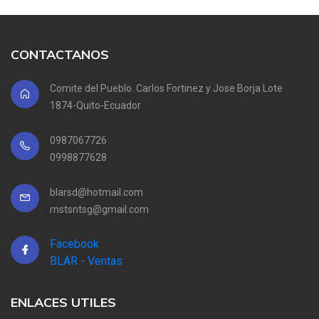
CONTACTANOS
Comite del Pueblo. Carlos Fortinez y Jose Borja Lote
1874-Quito-Ecuador
0987067726
0998877628
blarsd@hotmail.com
rnstsntsg@gmail.com
Facebook
BLAR - Ventas
ENLACES UTILES